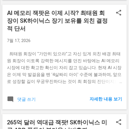
을 줄이는 것은, 마치 개별 투자자가 과도하게 늘어난 레버리
어내야 남들과 다른 투자 실익을 챙기실 수 있지요. 과연 이번
지 리스크를 줄이고 이익을 실현하여 '실질 곳간'을 채우는 재
AI 메모리 잭팟은 이제 시작? 최태원 회
약세가 단순한 숨 고르기인지, 아니면 대세 하락의 신호탄인
무 전략과 완벽히 일치합니다. 오히려 국민연금이 이처럼 철
장이 SK하이닉스 장기 보유를 외친 결정
지 동학개미의 시선에서 명확하게 짚어드리겠습니다. 잘나가
저한 리밸런싱을 통해 번 돈으로 기금 정립금을 더욱 탄탄하
던 방산주가 갑자기 급락한 진짜 이유 가장 큰 원인은 바로
적 단서
게 다져놓는다면, 향후 증시가 급락할 때 다시 막대한 자금을
'지정학적 리스크 완화에 따른 재료 소멸'과 '차익 실현 매물
유입시킬 수 있...
7월 17, 2026
출회'입니다. 전쟁이나 분쟁 가능성이 최고조에 달했을 때 주
가가 선반영되어 치솟았다가, 막상 국면이 전환되거나 종전
최태원 회장이 "가만히 있으라"고 자신 있게 외친 배경 최태
기대감이 흘러나오면 투자자들은 '뉴스에 파는' 전략을 취하
원 회장이 이토록 강력한 메시지를 던진 바탕에는 AI 메모리
게 됩니다. 여기에 그동안 주가가 워낙 가파르게 올라온 탓에
시장에 대한 확고한 확신이 자리 잡고 있습니다. 현재 AI 시장
기관과 외국인의 대규모 차익 실현 물량이 한꺼번에 쏟아져
은 이제 막 발걸음을 뗀 '4살짜리 아이' 수준에 불과하며, 앞으
나온 것이 주가를 아래로 누른 주요 요인이지요. 또한 일부 종
로 성장할 길이 무궁무진하다는 것이 최 회장의 진단이지요.
목의 실적이 시장의 눈높이를 살짝 하회할 것이라는 증권가
AI 기술이 정교해질수록 고대역폭메모리(HBM)와 같은 고성
리포트가 나오면서 투자 심리를 한층 더 위축시킨 부분도 있
능 메모리 반도체의 수요는 계속해서 폭발적으로 늘어날 수
는 것 같습니다. 금융레버리지 시선에서 본 방산주의 가치와
자세한 내용 보기
댓글 쓰기
밖에 없습니다. 단기적인 주가 흔들림에 일희일비하며 사고
실익 이 대목에서 우리는 '금융레버리지(Leverage)'의 관점을
팔기를 반복하기보다는, 거대한 AI 패러다임의 변화를 믿고
떠올려볼 필요가 있습니다. 금융레버리지란 타인의 자본이나
진득하게 묻어두는 것이 주주들에게 가장 큰 실익으로 돌아
구조적인 기회를 활용해 나의 투자 수익률을 극대화하는 원
265억 달러 역대급 잭팟! SK하이닉스 미
온다는 뜻입니다. 시간이라는 레버리지를 활용해 우상향의
리를 뜻합니다. 국내 방산 기업들은 단순히 국방 예산에만 의