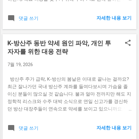
뜨릴 준비를 마친 셈입니다. ​ ​ 금융레버리지 시선에서 본 이번
이 시장에 기계적으로 쏟아질 수 있다는 소문이 돌았습니다.
투자의 실익과 위험 요소는? 금융레버리지(Financial
어렵게 기지를 켜며 봄이 오나 싶었던 우리 개미 투자자분들
Leverage)란 쉽게 말해 타인의 자본이나 채권, 대출 등을 활용
자세한 내용 보기
댓글 쓰기
의 마음에도 쿵 하는 불안감이 스쳤을 것 같습니다. 국민연금
하여 자기자본 이익률(ROE)을 극대화하는 전략을 의미합니
매도 폭탄설, 정말 74조 원이 쏟아지는 걸까요? 결론부터 말
다. ​ SK하이닉스가 40조 원이라는 거대한 자금을 레버리지로
씀드리면, 시장에서 떠도는 '74조 폭탄'은 극단적인 추정에 불
활용하여 신규 공장을 증설하고 매출을 폭발적으로 늘린다
K-방산주 동반 약세 원인 파악, 개인 투
과하며 실제 현실화될 가능성은 제로에 가깝습니다. 국민연
면, 자기자본 대비 수익률은 가파르게 상승하게 됩니다. ​ 예를
자자를 위한 대응 전략
금 공단에서도 즉각 "터무니없는 공포 조장"이라며 단호하게
들어 영업이익률이 20%만 증가하더라도 레버리지 효과 덕분
선을 그었습니다. 국민연금은 정해진 자산 배분 비중이 있지
에 주당순이익(EPS)과 주주가치 상승 폭은 그 이상으로 커지
7월 19, 2026
만, 시장 상황에 따라 완충 지대를 두는 Strategic Asset
는 원리이지요. ​ 다만, 레버리지는 '양날의 검'과 같...
Allocation(전략적 자산 배분) 허용 범위를 두고 움직입니다.
방산주 주가 급락, K-방산의 봄날은 이대로 끝나는 걸까요?
따라서 기계적으로 하루아침에 수십조 원을 냅다 던지는 일
최근 잘나가던 국내 방산주 계좌를 들여다보시며 가슴을 졸
은 없으며, 시장 충격을 최소화하면서 매우 완만하게 리밸런
이신 분들이 많으실 것 같습니다. 불과 얼마 전까지만 해도 지
싱을 진행하는 것이 기본 원칙이지요. 기계적 리밸런싱과 금
정학적 리스크와 수주 대박 소식으로 연일 신고가를 경신하
융레버리지 관점에서 본 시사점 여기서 우리가 주목해야 할
던 방산 대장주들이 연속으로 약세를 보이고 있으니까요. 한
금융레버리지(Financial Leverage) 관점의 흥미로운 포인트가
화에어로스페이스, LIG넥스원, 현대로템 등 주요 종목들이 단
있습니다. 국민연금은 단순한 기관 투자자를 넘어, 한국 증시
기간에 큰 폭의 조정을 받으면서 '이제 K-방산의 상승 엔진이
전체의 가치와 위험을 분산하고 제어하는 초대형 '스마트 레
자세한 내용 보기
댓글 쓰기
꺼진 것 아니냐'는 불안감이 자본시장을 감싸고 있는 모양새
버리지 거울' 역할을 합니다. 증시 상승기에 국민연금이 비중
입니다. 하지만 단기적인 시장의 흔들림 속에서 행간을 잘 읽