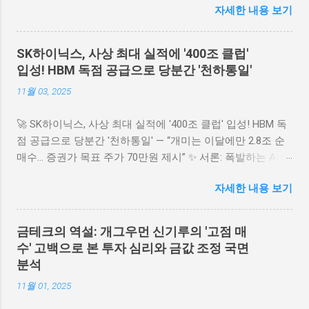
에서는 회사의 기초체력이 급격히 강화되는 과정을 실시간으
자세한 내용 보기
부터 물려받은 재산에 대한 **12조 원 규모의 상속세** 납부
로 목격하고 있는 셈입니다. 자본의 레버리지가 정상적으로
를 마무리하기 위한 재원 마련에 박차를 가하고 있습니다. 홍
작동할 때, 기업의 주당순이익(EPS)은 단순 산술 계산보다 훨
라희 리움미술관 명예관장과 이부진 호텔신라 사장, 이서현
SK하이닉스, 사상 최대 실적에 '400조 클럽'
씬 가파르게 상승하며 주주들에게 커다란 실익을 안겨다 줍
삼성물산 사장이 오늘(30일) 장 종료 후 **약 1조 8천억 원 규
입성! HBM 독점 공급으로 당분간 '천하통일'
니다. 동학개미가 주목해야 할 국내 주가 영향과 똑똑한 대응
모의 삼성전자 주식**을 시간외대량매매(블록딜) 방식으로
법 미국에서 쏘아 올린 신호탄 덕분에 국내 반도체 시장에도
11월 03, 2025
매각한다고 밝혔습니다. 이번 매각은 **상속세 분할 납부와
따뜻한 봄이 찾아올 것으로 기대됩니다. 일반...
주식 담보대출 상환**이라는 명확한 목적을 가지고 이루어지
🚀 SK하이닉스, 사상 최대 실적에 '400조 클럽' 입성! HBM 독
는 만큼, 그 배경과 시장에 미치는 영향에 관심이 쏠리고 있습
점 공급으로 당분간 '천하통일' — “개미는 이달에만 2.8조 순
니다. 💰 1. 총 1조 8,442억 원 규모의 블록딜 세부 내역 이번
매수... 증권가 목표 주가 70만원 제시” ✨ 서론: 폭발하는 AI 수
블록딜은 홍라희 명예관장 외 두 사장이 보유한 삼성전자 주
요, SK하이닉스의 독주 인공지능(AI) 반도체 수요 확대에 힘
식 총 **1,771만 6,000주**를 대상으로 합니다. 이는 삼성전자
자세한 내용 보기
입어 SK하이닉스가 '역대급' 실적을 기록하며 국내 증시를 이
주가가 메모리 반도체 업황 회복 기대감에 힘입어 **5개월 만
끌고 있습니다. 29일 SK하이닉스는 전일 대비 7.1% 급등한
에 두 배 가까이 급등**하여 장중 신고가를 경신한 시점을 활
**55만 8,000원**에 마감하며 **사상 최고가**를 경신했고,
용한 것으로 풀이됩니다. 매각 주체 처분 물량 (주) 거래 후 지
금테크의 역설: 개그우먼 신기루의 '고점 매
시가총액은 사상 처음으로 **400조 원**을 돌파하는 기염을
분율 **홍라희 명예관장** 1,000만 주 1.49% **이부진 사장**
수' 고백으로 본 투자 심리와 금값 조정 국면
토했습니다. 한 달 새 주가가 60% 넘게 폭등하자, 일찍이 투자
600만 주 0.71% ...
분석
한 개인투자자들의 **'400% 수익 인증글'**까지 화제가 되고
11월 01, 2025
있습니다. SK하이닉스의 이러한 폭발적인 상승세의 배경인
사상 최대 실적 분석과 더불어, 'HBM(고대역폭메모리)' 시장