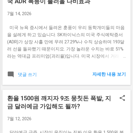
국 ADR 폭등이 불러올 나비효과
과실을 온전히 누리라는 최고경영자의 든든한 조언인 셈입니
존하던 과거에서 벗어나, 뛰어난 가성비와 신속한 납기 능력
다. 단기 매매 vs 장기 보유, 개인 투자자에게 어떤 실익이 있
을 무기로 글로벌 공급망의 핵심 축으로 자리 잡았습니다.
7월 14, 2026
을까 주식을 잦게 사고팔다 보면 증권사 수수료와 거래세 등
즉...
으로 인해 자신도 모르게 자산이 야금야금 깎여 나가게 됩니
미국 뉴욕 증시에서 들려온 훈풍이 우리 동학개미들의 마음
다. 특히 SK하이닉스처럼 글로벌 AI 반도체 시장의 중심에 서
을 설레게 하고 있습니다. SK하이닉스의 미국 주식예탁증서
있는 대형 우량주는 장기 보유했을 때 세제 혜택과 복리 효과
(ADR)가 상장 사흘 만에 무려 27.29%나 수직 상승하며 193달
를 극대화할 수 있지요. 잦은 매매로 타이밍을 맞추려다 정작
러 선을 돌파했기 때문이지요. 가장 놀라운 수치는 바로 51%
주가가 폭발적으로 급등하는 '잭팟'의 순간을 놓치는 우를 범
라는 역대급 프리미엄(괴리율)입니다. 미국 시장에서 거래되
하기 쉽습니다. 반면 기업의 미래 가치를 믿고 엉덩이를 무겁
는 SK하이닉스 주식 가치가 한국 본주보다 무려 절반 넘게 비
게 가져간다면, 배당금 수익은 물론이고 장기 성장에 따른 압
싸게 대접받고 있다는 뜻입니다. 그야말로 미국 시장에 제대
도적인 자본 차익을 기대할 수 있습니다. 최 회장의 말대로 주
자세한 내용 보기
댓글 쓰기
로 '봄이 온' 듯한 뜨거운 열기입니다. 이 엄청난 폭등의 이면
가 그래프가 장기적으로 우상향 곡선을 그리게 된다면, 가만
에는 어떤 비밀이 숨겨져 있으며, 우리 안방의 주주들에게는
히 보유하는 것이야말로 비용을 최소화하고 수익을 극대화하
어떤 실익이 있을지 차근차근 짚어드립니다. 미국 투자자들
는 가장 똑똑한 재테크 전략이 될 것입니다. 금융레버리지의
환율 1500원 깨지자 9조 뭉칫돈 폭발, 지
이 한국보다 51%나 더 비싸게 사는 이유 이번 폭등의 일등 공
시선으로 바라본 SK하이닉스의 미래 가치 금융레버리지의
금 달러예금 가입해도 될까?
신은 미국 옵션시장 상장과 단일종목 레버리지 ETF의 대거
관점에서 이번 최태원 회장의 발언은 단순히 주가를 부양하
출시입니다. 미국 시간으로 14일부터 SK하이닉스 ADR 옵션
기 위한 립서비스가 아니라, 철저한 데이터와 시장 지배력에
7월 12, 2026
거래가 개시되면서 글로벌 파생상품 투자자들의 자금이 대거
서 나온 확신으로 해석됩니다. 엔비디아를 중심으로 한 글로
유입되었습니다. 실제로 첫날 옵션 거래량만 약 15만 계약을
벌 빅테크 기업들의 AI 인프라 ...
달러예금 급증, 시장이 움직이는 진짜 이유 환율 1,500원 붕