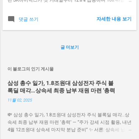
금융소득종합과세 대상에서도 제외되므로, 자산가들은 물론
로 장을 마감했습니다. 장중 한때는 무려 177달러까지 치솟으
소액으로 영리하게 재테크를 하려는 분들에게도 최고의 안전
며 월가 투자자들의 뜨거운 관심을 한 몸에 받았지요. 공모가
자산 대피소가 되어줍니다. 금융레버리지의 시선으로 바라본
자세한 내용 보기
댓글 쓰기
인 149달러를 훌쩍 뛰어넘는 이번 흥행은 외국 기업의 미국
달러예금 금융레버리지(Financial Leverage)란 타인의 자본을
IPO 역사상 역대급 규모인 약 43조 원(281억 달러)의 자금을
지렛대 삼아 나의 자기자본 수익률을 극대화하는 전략을 뜻
곳간에 채우는 계기가 되었습니다. 인공지능(AI) 열풍의 중심
합니다. 이 관점에서 이번 달러예금의 급증은 단순히 "안전 자
에서 HBM(고대역폭메모리) 수요가 폭발하는 타이밍을 완벽
산을 쌓아둔다"는 개념을 넘어, 미래의 더 큰 '투자 레버리
글 더보기
하게 파고든 잭팟인 것 같습니다. 이날 뉴욕 증시에서 엔비디
지'를 일으키기 위한 전략적 전초 기지 구축으로 해석할 수 있
아가 4%, 메타가 6% 상승한 것도 SK하이닉스의 성공적인 데
습니다. 달러는 글로벌 금융시장이 흔들릴 때 가치가 오르는
뷔와 무관하지 않아 보입니다. 금융레버리지의 시선으로 바
대표적인 역방향 자산이지요. 현재 환율이 ...
이 블로그의 인기 게시물
라본 이번 상장의 진짜 가치 재테크를 스마트하게 하기 위해
서는 이번 나스닥 상장을 단순한 주가 상승 이벤트로만 봐서
삼성 총수 일가, 1.8조원대 삼성전자 주식 블
는 안 됩니다. 우리는 기업이 조달한 거대한 자금이 어떤 '지
록딜 매각…상속세 최종 납부 재원 마련 '총력
렛대(레버리지) 효과'를 일으킬지 주목해야 합니다. SK하이닉
11월 02, 2025
스는 이번에 확보한 43조 원의 막대한 자금을 차세대 HBM 및
반도체 신규 설비 투자에 집중적으로 투입할 전망입니다. 대
💸 삼성 총수 일가, 1.8조원대 삼성전자 주식 블록딜 매각…상
규모 자본 거치와 설비 투자는 향후 고부가가치 제품의 압도
속세 최종 납부 재원 마련 '총력' — “주가 강세 시점 활용, 내년
적인 시장 점유율로 이어져 기업 가치를 몇 배로 증폭시키는
4월 12조원대 상속세 마지막 분납 준비” ✨ 서론: 상속세 납부
강력한 금융레버리지로 작용하게 되지요. 개인 투자자 입장
를 위한 대규모 블록딜 삼성 일가가 고(故) 이건희 회장으로