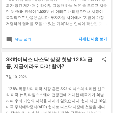
기록하며 쟁쟁한 반도체 ETF인 SMH의 거래량을 훌쩍 넘어섰
괴가 당긴 저가 매수 타이밍 그동안 하늘 높은 줄 모르고 치솟
지요. 여기에 자산운용사들이 SK하이닉스 2배 레버리지 ETF
던 원/달러 환율이 1,500원 선 아래로 내려앉으면서 시장이
등을 쏟아내면서 수급의 '곳간'이 꽉 차게 되었습니다. 미국
즉각적으로 반응했습니다. 투자자들 사이에서 "지금이 가장
현지에서 살 수 있는 ADR 물량은 제한적인데, 사겠다는 수요
저렴하게 달러를 모을 수 있는 기회"라는 인식이 확산된 것이
가 폭발하다 보니 자연스럽게 몸값이 폭등하게 된 것입니다.
지요. 환율이 조정될 때마다 달러를 분할 매수해 두었다가, 향
프리미엄 51% 폭등이 국내 보통주 주주에게 주는 실익 "미국
후 환율이 다시 반등했을 때 세금 없는 '환차익'을 노리겠다는
에서 비싸게 거래되는 게 한국에 있는 내 주식과 무슨 상관이
자세한 내용 보기
댓글 쓰기
영리한 계산이 깔려 있습니다. 기업의 결제 대금 확보와 개인
지?"라고 생각하실 수 있습니다. 하지만 이는 국내 주주들에
의 재테크 심리 결합 이번 9조 원 급증의 주역은 수출입 대금
게 아주 강력한 '안전마진'이자 호재로 작용합니다. 동일한 경
결제를 앞둔 대기업들과 자산 포트폴리오를 다각화하려는 개
제적 권리를 가진 주식의 가격 차이가 벌어지면, 장기적으로
SK하이닉스 나스닥 상장 첫날 12.8% 급
인 투자자들입니다. 특히 증권사들이 파생상품 거래를 위해
이를 일치시키려는 차익거래(아비트리지) 세력이 움직이게
등, 지금이라도 타야 할까?
예치하는 유지증거금 성격의 달러와 대기업의 경상대금 수취
됩니다. 즉, 상대적으로 저렴한 한국 보통주를 매수하려는 외
가 밑바탕을 단단히 지지해 주었지요. 여기에 동학개미들의
국인과 기관의 강력한 수급이 국내 증시로 유입될 가능성이
7월 10, 2026
스마트한 환테크 자금까지 더해지면서 시중은행의 외화 곳간
매우 커집니다. 미국 시장이...
이 순식간에 가득 차게 되었습니다. 세금 없는 보금자리, 달러
12.8% 폭등하며 미국 시장 흔든 SK하이닉스의 화려한 신고
예금의 실질적 실익 개인 투자자 입장에서 달러예금이 매력
식 미국 뉴욕 타임스스퀘어 전광판에 거대한 태극기가 휘날
적인 가장 큰 이유는 바로 '비과세 혜택'에 있습니다. 일반 예
리며 우리 기업의 저력을 세계에 알렸습니다. 현지 시간 10일,
적금 이자에는 15.4%의 이자소득세가 붙지만, 달러예금을 통
미국 주식예탁증서(ADR) 형태로 나스닥 시장에 첫발을 내디
해 얻은 환차익에는 세금이 단 1원도 붙지 않기 때문이지요.
딘 SK하이닉스가 첫 거래일부터 12.8% 급등하며 168.49달러