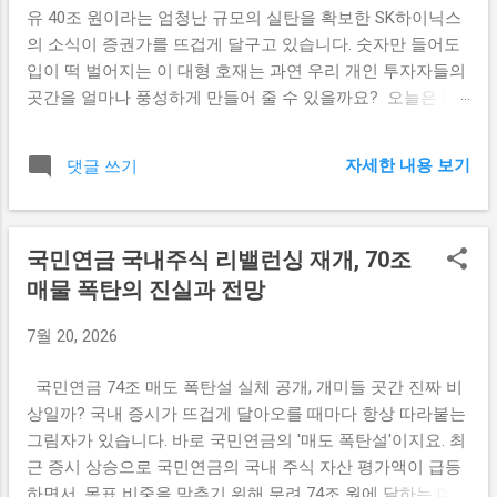
유 40조 원이라는 엄청난 규모의 실탄을 확보한 SK하이닉스
의 소식이 증권가를 뜨겁게 달구고 있습니다. ​숫자만 들어도
입이 떡 벌어지는 이 대형 호재는 과연 우리 개인 투자자들의
곳간을 얼마나 풍성하게 만들어 줄 수 있을까요? ​ 오늘은 어
려운 재테크 이야기를 스토리텔링으로 풀어내며, 금융레버리
지 관점에서 주주들에게 돌아갈 실익을 꼼꼼하게 따져보고자
자세한 내용 보기
댓글 쓰기
합니다. ​ 스마트한 재테크를 꿈꾸는 동학개미 여러분의 마음
을 담아 차근차근 분석해 드리겠습니다. ​ ​ SK하이닉스 40조
투자의 핵심 내용과 배경은 무엇인가요? SK하이닉스가 확보
국민연금 국내주식 리밸런싱 재개, 70조
한 40조 원의 자금은 단순히 통장에 쌓아두는 돈이 아니라, 반
도체 시장의 주도권을 완전히 굳히기 위한 공격적인 투자의
매물 폭탄의 진실과 전망
시작점이지요. ​ 글로벌 AI 반도체 수요가 폭발적으로 증가하
7월 20, 2026
면서 고대역폭 메모리(HBM) 시장을 선점하기 위한 '골든 타
임'을 놓치지 않겠다는 결단인 것 같습니다. ​ 실제로 주요 증
국민연금 74조 매도 폭탄설 실체 공개, 개미들 곳간 진짜 비
권사 리포트에 따르면 이번 대규모 시설 투자와 R&D 자금 투
상일까? 국내 증시가 뜨겁게 달아오를 때마다 항상 따라붙는
입은 향후 메모리 반도체 공급 부족 현상에서 독보적인 수혜
그림자가 있습니다. 바로 국민연금의 '매도 폭탄설'이지요. 최
를 입을 것으로 전망하고 있습니다. ​ 기업의 곳간에 든든한 실
근 증시 상승으로 국민연금의 국내 주식 자산 평가액이 급등
탄이 채워진 만큼, 기술 격차를 더욱 벌리며 시장의 잭팟을 터
하면서, 목표 비중을 맞추기 위해 무려 74조 원에 달하는 매물